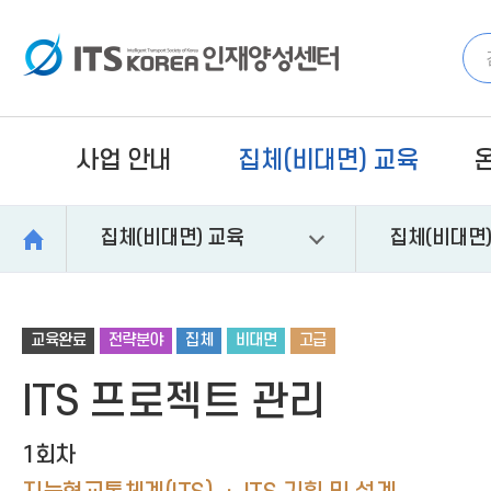
주
유
검
본
풋
메
틸
색
문
터
검
뉴
메
바
바
바
색
바
뉴
로
로
로
어
로
바
가
가
가
입
가
로
기
기
기
력
기
가
기
사업 안내
집체(비대면) 교육
집체(비대면) 교육
집체(비대면
교육완료
전략분야
집체
비대면
고급
ITS 프로젝트 관리
1회차