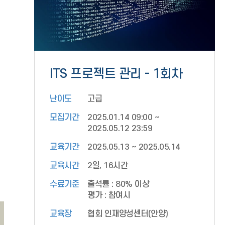
I
T
ITS 프로젝트 관리 - 1회차
S
프
난이도
고급
로
젝
모집기간
2025.01.14 09:00 ~
트
2025.05.12 23:59
관
리
교육기간
2025.05.13 ~ 2025.05.14
교육시간
2일, 16시간
수료기준
출석률 : 80% 이상
평가 : 참여시
교육장
협회 인재양성센터(안양)