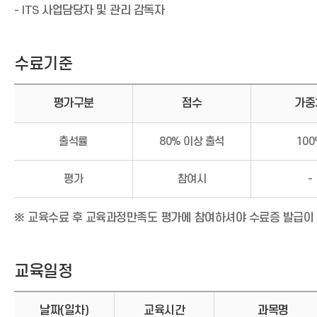
- ITS 사업담당자 및 관리 감독자
수료기준
평가구분
점수
가중
수
출석률
80% 이상 출석
100
료
기
준
평가
참여시
-
※ 교육수료 후 교육과정만족도 평가에 참여하셔야 수료증 발급이
교육일정
날짜(일차)
교육시간
과목명