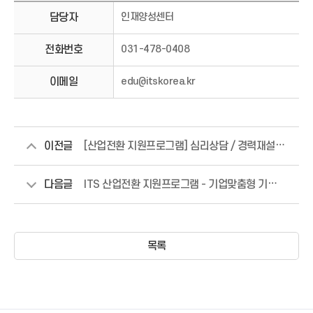
기
담당자
인재양성센터
업
지
원
전화번호
031-478-0408
서
비
이메일
edu@itskorea.kr
스
담
당
자
정
보
이전글
[산업전환 지원프로그램] 심리상담 / 경력재설계 컨설팅 참여 모집
다음글
ITS 산업전환 지원프로그램 - 기업맞춤형 기술 멘토링 참여기업 모집
목록