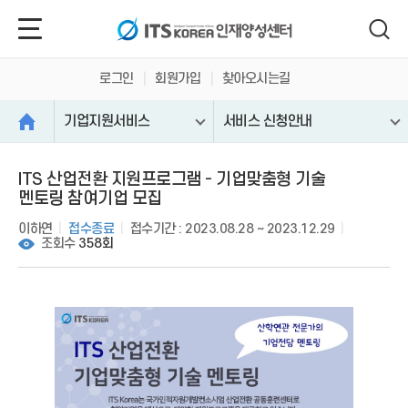
주
유
검
본
풋
메
틸
색
문
터
뉴
메
바
바
바
바
뉴
로
로
로
로
바
가
가
가
로그인
회원가입
찾아오시는길
가
로
기
기
기
기
가
기업지원서비스
서비스 신청안내
기
ITS 산업전환 지원프로그램 - 기업맞춤형 기술
멘토링 참여기업 모집
이하연
접수종료
접수기간 : 2023.08.28 ~ 2023.12.29
조회수
358회